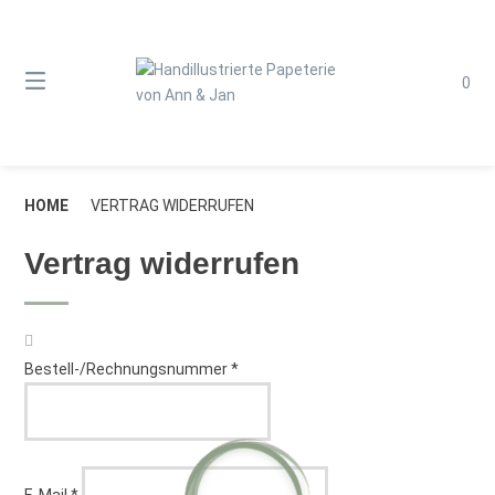
Springe
zum
Inhalt
0
HOME
VERTRAG WIDERRUFEN
Vertrag widerrufen
erforderlich
Bestell-/Rechnungsnummer
*
erforderlich
E-Mail
*